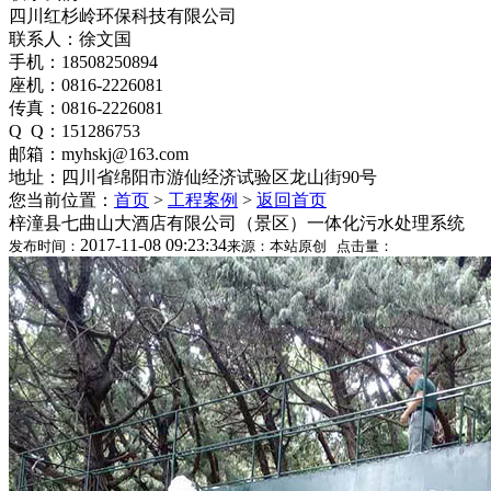
四川红杉岭环保科技有限公司
联系人：徐文国
手机：18508250894
座机：0816-2226081
传真：0816-2226081
Q Q：151286753
邮箱：myhskj@163.com
地址：四川省绵阳市游仙经济试验区龙山街90号
您当前位置：
首页
>
工程案例
>
返回首页
梓潼县七曲山大酒店有限公司（景区）一体化污水处理系统
2017-11-08 09:23:34
发布时间：
来源：本站原创 点击量：